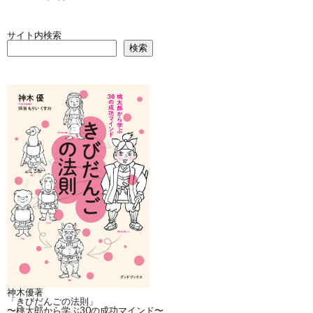
サイト内検索
検索
神木優著
「きびだんごの法則」
〜桃太郎から学ぶ30の成功マインド〜