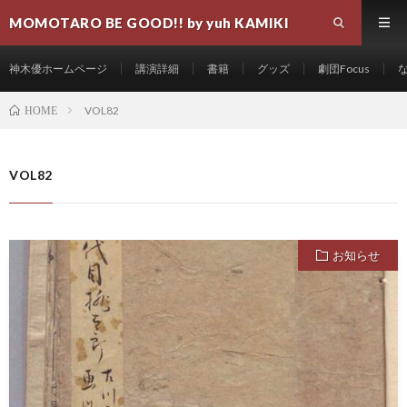
MOMOTARO BE GOOD!! by yuh KAMIKI
神木優ホームページ
講演詳細
書籍
グッズ
劇団Focus
VOL82
HOME
VOL82
お知らせ