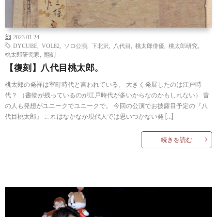
2023.01.24
DYCUBE
,
VOL82
,
ソロ公演
,
下北沢
,
八代目
,
桃太郎俳優
,
桃太郎研究
,
桃太郎研究家
,
翻刻
【復刻】八代目桃太郎。
桃太郎の発祥は室町時代と言われている。 大きく発展したのは江戸時
代？ （書物が残っているのが江戸時代が多いからなのかもしれない） 昔
の人も発想がユニークでユニークで。 今回の公演でお披露目予定の『八
代目桃太郎』 これはなかなか現代人では思いつかない発 […]
続きを読む