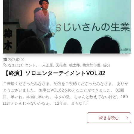
2023.02.09
なまはげ
,
コント
,
一人芝居
,
天稚彦
,
桃太郎
,
桃太郎俳優
,
節分
【終演】ソロエンターテイメントVOL.82
ご来場くださったみなさま、配信をご視聴くださったみなさま、 ありが
とうございました。 無事にVOL.82を終えることができました。 82回
目、早いね。本当に早いね。 ネタの数、ちゃんと数えてないけど、180
は超えたんじゃないかなぁ。 12年目、まもな […]
続きを読む