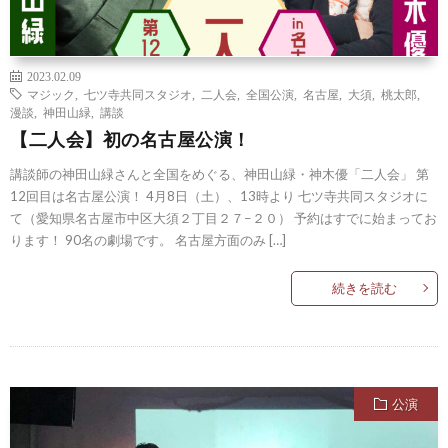
2023.02.09
マジック
,
七ツ寺共同スタジオ
,
二人会
,
全国公演
,
名古屋
,
大須
,
桃太郎
,
漫談
,
神田山緑
,
講談
【二人会】初の名古屋公演！
講談師の神田山緑さんと全国をめぐる、神田山緑・神木優「二人会」 第
12回目は名古屋公演！ 4月8日（土）、13時より 七ツ寺共同スタジオに
て（愛知県名古屋市中区大須２丁目２７−２０） 予約はすでに始まってお
ります！ 90名の劇場です。 名古屋方面のみ […]
続きを読む
公演