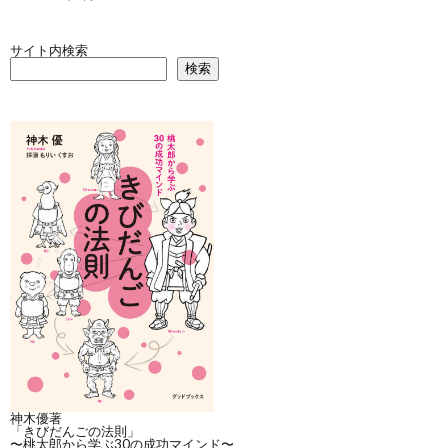
サイト内検索
検索
神木優著
「きびだんごの法則」
〜桃太郎から学ぶ30の成功マインド〜