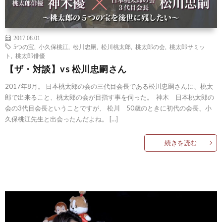
2017.08.01
5つの宝
,
小久保桃江
,
松川忠嗣
,
松川桃太郎
,
桃太郎の会
,
桃太郎サミッ
ト
,
桃太郎俳優
【ザ・対談】vs 松川忠嗣さん
2017年8月。 日本桃太郎の会の三代目会長である松川忠嗣さんに、桃太
郎で出来ること、桃太郎の会が目指す事を伺った。 神木 日本桃太郎の
会の3代目会長ということですが、 松川 50歳のときに初代の会長、小
久保桃江先生と出会ったんだよね。 […]
続きを読む