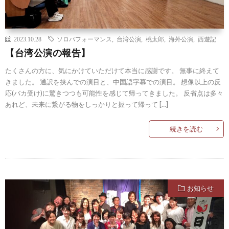
2023.10.28
ソロパフォーマンス
,
台湾公演
,
桃太郎
,
海外公演
,
西遊記
【台湾公演の報告】
たくさんの方に、気にかけていただけて本当に感謝です。 無事に終えて
きました。 通訳を挟んでの演目と、中国語字幕での演目。 想像以上の反
応(バカ受け)に驚きつつも可能性を感じて帰ってきました。 反省点は多々
あれど、未来に繋がる物をしっかりと握って帰って […]
続きを読む
お知らせ