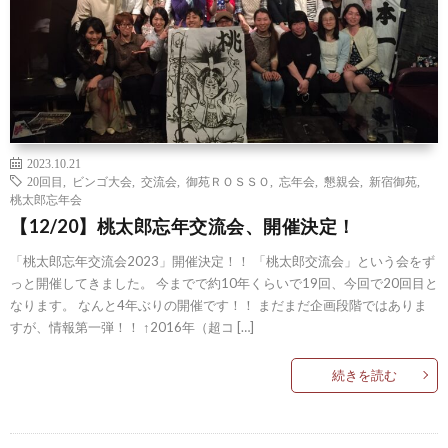
2023.10.21
20回目
,
ビンゴ大会
,
交流会
,
御苑ＲＯＳＳＯ
,
忘年会
,
懇親会
,
新宿御苑
,
桃太郎忘年会
【12/20】桃太郎忘年交流会、開催決定！
「桃太郎忘年交流会2023」開催決定！！ 「桃太郎交流会」という会をず
っと開催してきました。 今までで約10年くらいで19回、今回で20回目と
なります。 なんと4年ぶりの開催です！！ まだまだ企画段階ではありま
すが、情報第一弾！！ ↑2016年（超コ […]
続きを読む