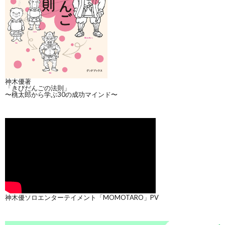
神木優著
「きびだんごの法則」
〜桃太郎から学ぶ30の成功マインド〜
神木優ソロエンターテイメント「MOMOTARO」PV