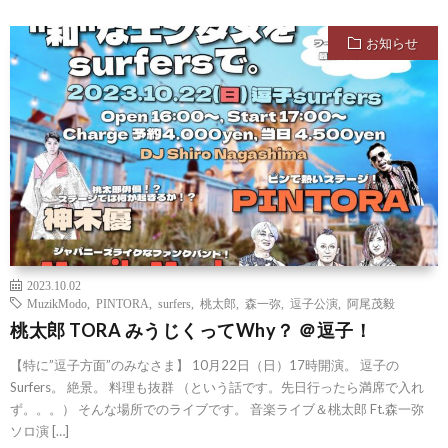
お知らせ
2023.10.02
MuzikModo
,
PINTORA
,
surfers
,
桃太郎
,
森一弥
,
逗子公演
,
阿尾茂毅
桃太郎 TORA みうじくってWhy？ ＠逗子！
【特に”逗子方面”のみなさま】 10月22日（日）17時開演。 逗子の
Surfers。 絶景。 料理も抜群 （という話です。先日行ったら満席で入れ
ず。。。） そんな場所でのライブです。 音楽ライブ＆桃太郎 Ft.森一弥
ソロ演 […]