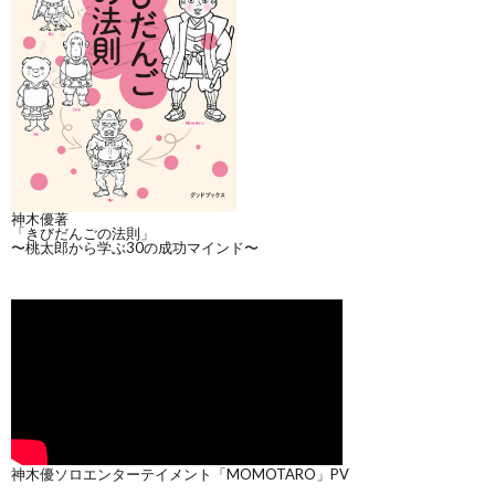
神木優著
「きびだんごの法則」
〜桃太郎から学ぶ30の成功マインド〜
神木優ソロエンターテイメント「MOMOTARO」PV