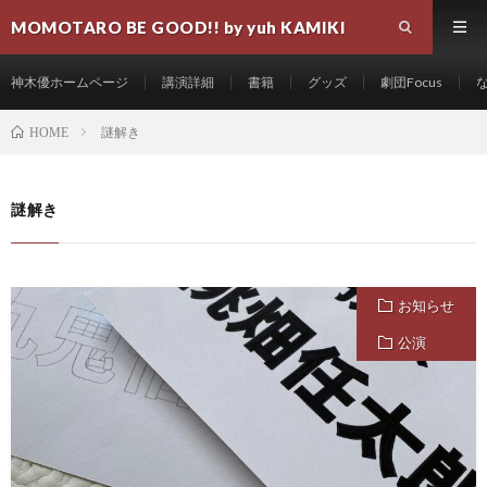
MOMOTARO BE GOOD!! by yuh KAMIKI
神木優ホームページ
講演詳細
書籍
グッズ
劇団Focus
謎解き
HOME
謎解き
お知らせ
公演