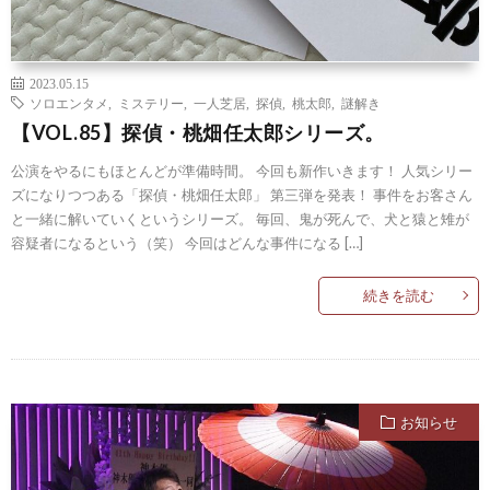
2023.05.15
ソロエンタメ
,
ミステリー
,
一人芝居
,
探偵
,
桃太郎
,
謎解き
【VOL.85】探偵・桃畑任太郎シリーズ。
公演をやるにもほとんどが準備時間。 今回も新作いきます！ 人気シリー
ズになりつつある「探偵・桃畑任太郎」 第三弾を発表！ 事件をお客さん
と一緒に解いていくというシリーズ。 毎回、鬼が死んで、犬と猿と雉が
容疑者になるという（笑） 今回はどんな事件になる […]
続きを読む
お知らせ