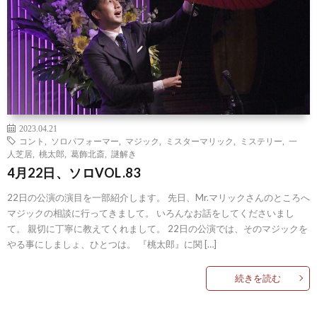
2023.04.21
コント
,
ソロパフォーマー
,
マジック
,
ミスターマリック
,
ミステリー
,
一
人芝居
,
桃太郎
,
葛飾北斎
,
謎解き
4月22日、ソロVOL.83
22日の公演の演目を一部紹介します。 先日、Mr.マリックさんのところへ
マジックの相談に行ってきまして。 いろんなお話をしてくださいまし
て。 親切に丁寧に教えてくれまして。 22日の公演では、そのマジックを
やる事にしましょ、ひとつは。 『桃太郎』に関 […]
続きを読む