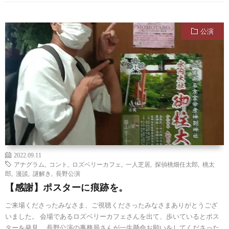
公演
2022.09.11
アナグラム
,
コント
,
ロズベリーカフェ
,
一人芝居
,
探偵桃畑任太郎
,
桃太
郎
,
漫談
,
謎解き
,
長野公演
【感謝】ポスターに痕跡を。
ご来場くださったみなさま、ご視聴くださったみなさまありがとうござ
いました。 会場であるロズベリーカフェさんを出て、歩いているとポス
ターを発見。 長野公演の事務局さんが一生懸命お願いをしてくださった