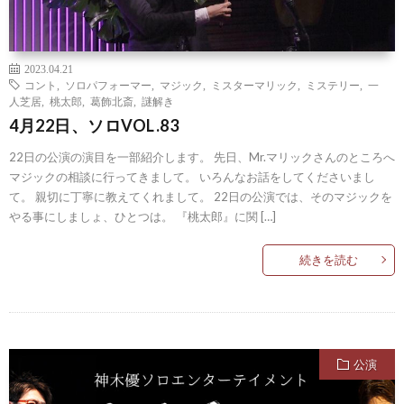
2023.04.21
コント
,
ソロパフォーマー
,
マジック
,
ミスターマリック
,
ミステリー
,
一
人芝居
,
桃太郎
,
葛飾北斎
,
謎解き
4月22日、ソロVOL.83
22日の公演の演目を一部紹介します。 先日、Mr.マリックさんのところへ
マジックの相談に行ってきまして。 いろんなお話をしてくださいまし
て。 親切に丁寧に教えてくれまして。 22日の公演では、そのマジックを
やる事にしましょ、ひとつは。 『桃太郎』に関 […]
続きを読む
公演