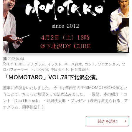
2022.04.04
DY CUBE
,
アナグラム
,
イラスト
,
キース鈴木
,
コント
,
ソロエンタメ
,
ソ
ロパフォーマー
,
下北沢公演
,
中田タイキ
,
同音異義語
「MOMOTARO」VOL.78 下北沢公演。
無事に終演をいたしました。 今回は年内初の主催MOMOTARO公演とい
うことで、ちょっと無理をして詰め込みました。 ・漫談、本の紹介 ・コ
ント「Don’t Be Luck」 ・即興桃太郎 ・プレゼン（過去は変えられる、ア
ナグラム、四字熟語 […]
続きを読む