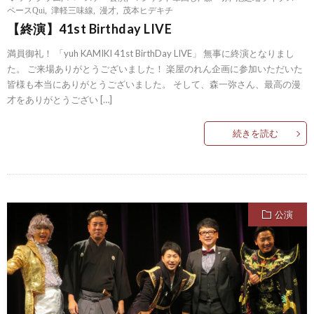
ペースQui
,
津軽三味線
,
漫才
,
茂本ヒデキチ
【終演】41st Birthday LIVE
満員御礼！ 「yuh KAMIKI 41st BirthDay LIVE」 無事に終演となりまし
た。 ご来場ありがとうございました！ 楽屋のれん企画に参加いただいた
皆様も本当にありがとうございました。 そして、森一弥さん、最高の漫
才をありがとうござい […]
続きを読む
公演