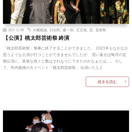
2021.12.08
大藏基誠
,
日出郎
,
森一弥
,
王文強
,
芸
,
芸術祭
【公演】桃太郎芸術祭 終演
「桃太郎芸術祭」無事に終了することができました。 2021年もなかなか
思うような公演が打つことができませんでしたが、 思い返せば毎月の定
期公演に、単発な色々と数はそれなりにできたのかなぁとは。。 そし
て、年内最後の大イベント「桃太郎芸術祭」 出演いた […]
続きを読む