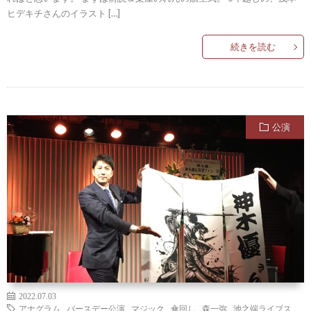
ヒデキチさんのイラスト […]
続きを読む
公演
2022.07.03
アナグラム
,
バースデー公演
,
マジック
,
傘回し
,
森一弥
,
池之端ライブス