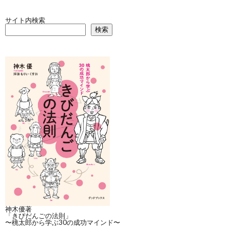
サイト内検索
検索
神木優著
「きびだんごの法則」
〜桃太郎から学ぶ30の成功マインド〜