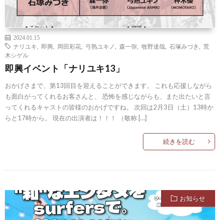
2024.01.15
ナリユキ
,
即興
,
岡田彩花
,
弓熟ユキノ
,
森一弥
,
牧野達哉
,
石塚みづき
,
荒
木シゲル
即興イベント「ナリユキ13」
おかげさまで、第13回目を迎えることができます。 これも応援しながら
も面白がってくれるお客さんと、 恐怖を感じながらも、また出たいと言
ってくれるキャストの皆様のおかげですね。 次回は2月3日（土）13時か
らと17時から。 現在の出演者は！！！ （敬称 […]
続きを読む
お知らせ