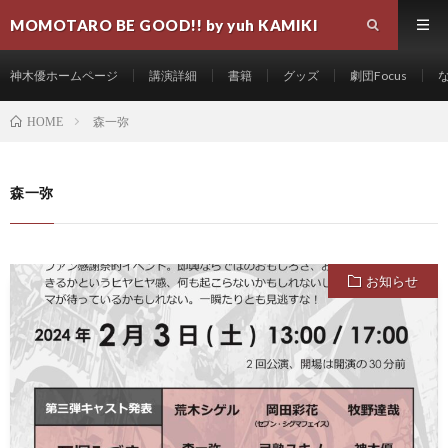
MOMOTARO BE GOOD!! by yuh KAMIKI
神木優ホームページ
講演詳細
書籍
グッズ
劇団Focus
森一弥
HOME
森一弥
お知らせ