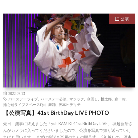
公演
2022.07.13
バースデーライブ
,
バースデー公演
,
マジック
,
傘回し
,
桃太郎
,
森一弥
,
池之端ライブスペースQui
,
舞踊
,
茂本ヒデキチ
【公演写真】41st BirthDay LIVE PHOTO
先日、無事に終えました「yuh KAMIKI 41st BirthDay LIVE」 堀越新治さ
んがカメラに入ってくださいましたので、公演を写真で振り返っていけ
ればと思います。 まずは前説＆楽屋のれんの贈呈式。 5年越しの、茂本