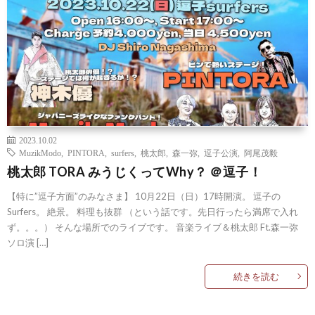
2023.10.02
MuzikModo
,
PINTORA
,
surfers
,
桃太郎
,
森一弥
,
逗子公演
,
阿尾茂毅
桃太郎 TORA みうじくってWhy？ ＠逗子！
【特に”逗子方面”のみなさま】 10月22日（日）17時開演。 逗子の
Surfers。 絶景。 料理も抜群 （という話です。先日行ったら満席で入れ
ず。。。） そんな場所でのライブです。 音楽ライブ＆桃太郎 Ft.森一弥
ソロ演 […]
続きを読む