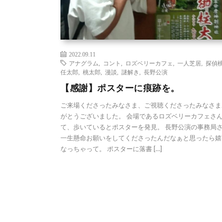
2022.09.11
アナグラム
,
コント
,
ロズベリーカフェ
,
一人芝居
,
探偵
任太郎
,
桃太郎
,
漫談
,
謎解き
,
長野公演
【感謝】ポスターに痕跡を。
ご来場くださったみなさま、ご視聴くださったみなさま
がとうございました。 会場であるロズベリーカフェさ
て、歩いているとポスターを発見。 長野公演の事務局
一生懸命お願いをしてくださったんだなぁと思ったら嬉
なっちゃって。 ポスターに落書 […]