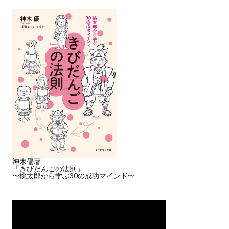
神木優著
「きびだんごの法則」
〜桃太郎から学ぶ30の成功マインド〜