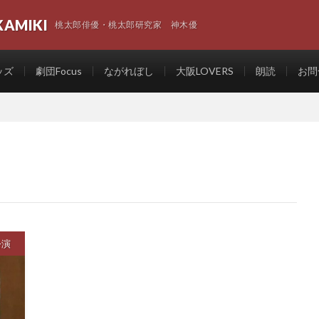
KAMIKI
桃太郎俳優・桃太郎研究家 神木優
ッズ
劇団Focus
ながれぼし
大阪LOVERS
朗読
お問
公演