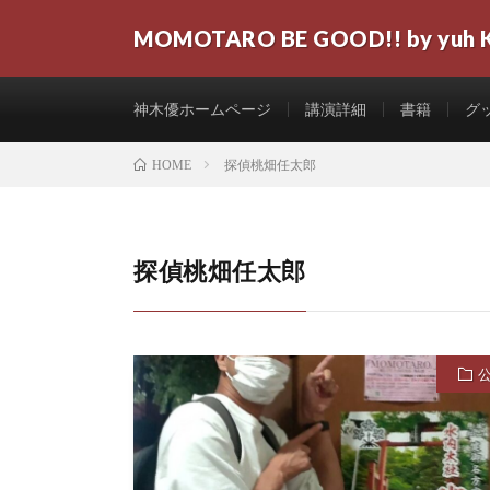
MOMOTARO BE GOOD!! by yuh 
神木優ホームページ
講演詳細
書籍
グ
探偵桃畑任太郎
HOME
探偵桃畑任太郎