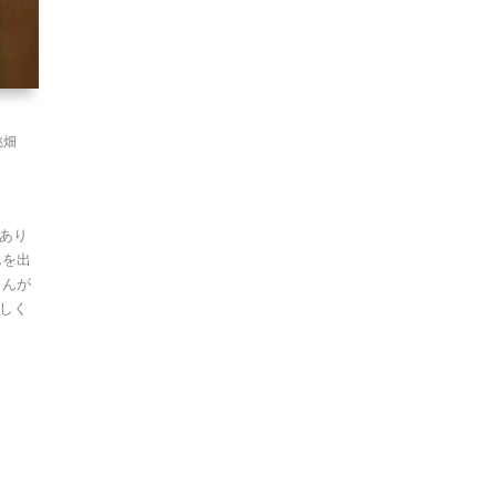
桃畑
あり
んを出
さんが
しく