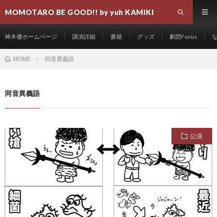
MOMOTARO BE GOOD!! by yuh KAMIKI
神木優ホームページ
講演詳細
書籍
グッズ
劇団Focus
同音異義語
HOME
同音異義語
公演