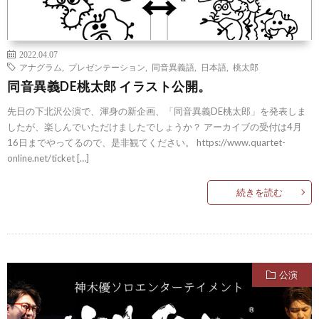
2022.04.07
アナグラム
,
プレゼンテーション
,
同音異義語
,
日本語
,
桃太郎
同音異義DE桃太郎 イラスト公開。
先日の下北沢公演で、渾身の新企画、「同音異義DE桃太郎」を発表しま
したが、楽しんでいただけましたでしょうか？ アーカイブの受付は4月
16日までやってるので、是非観てください。 https://www.quartet-
online.net/ticket […]
続きを読む
公演