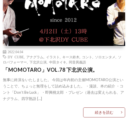
2022.04.04
DY CUBE
,
アナグラム
,
イラスト
,
キース鈴木
,
コント
,
ソロエンタメ
,
ソ
ロパフォーマー
,
下北沢公演
,
中田タイキ
,
同音異義語
「MOMOTARO」VOL.78 下北沢公演。
無事に終演をいたしました。 今回は年内初の主催MOMOTARO公演とい
うことで、ちょっと無理をして詰め込みました。 ・漫談、本の紹介 ・コ
ント「Don’t Be Luck」 ・即興桃太郎 ・プレゼン（過去は変えられる、ア
ナグラム、四字熟語 […]
続きを読む