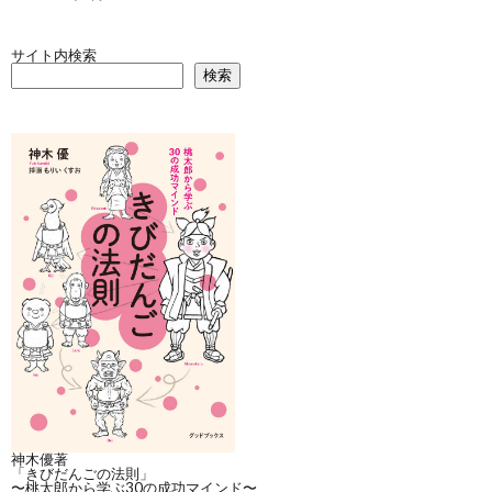
サイト内検索
検索
神木優著
「きびだんごの法則」
〜桃太郎から学ぶ30の成功マインド〜