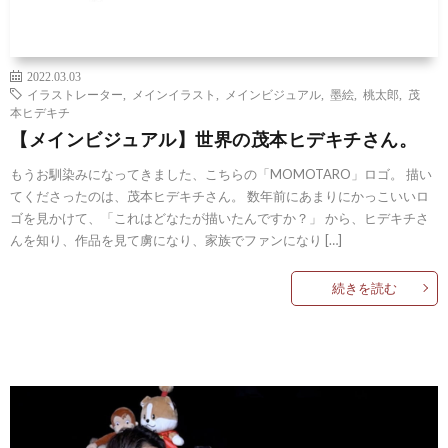
2022.03.03
イラストレーター
,
メインイラスト
,
メインビジュアル
,
墨絵
,
桃太郎
,
茂
本ヒデキチ
【メインビジュアル】世界の茂本ヒデキチさん。
もうお馴染みになってきました、こちらの「MOMOTARO」ロゴ。 描い
てくださったのは、茂本ヒデキチさん。 数年前にあまりにかっこいいロ
ゴを見かけて、「これはどなたが描いたんですか？」 から、ヒデキチさ
んを知り、作品を見て虜になり、家族でファンになり […]
続きを読む