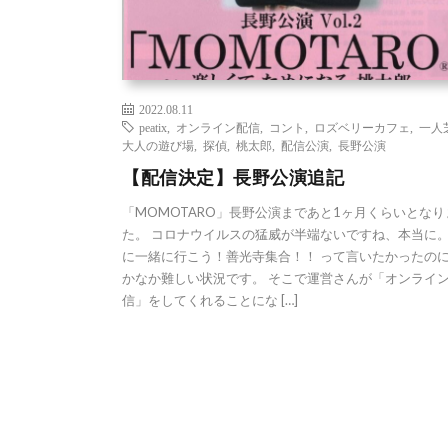
2022.08.11
peatix
,
オンライン配信
,
コント
,
ロズベリーカフェ
,
一人
大人の遊び場
,
探偵
,
桃太郎
,
配信公演
,
長野公演
【配信決定】長野公演追記
「MOMOTARO」長野公演まであと1ヶ月くらいとなり
た。 コロナウイルスの猛威が半端ないですね、本当に。
に一緒に行こう！善光寺集合！！ って言いたかったの
かなか難しい状況です。 そこで運営さんが「オンライ
信」をしてくれることにな […]