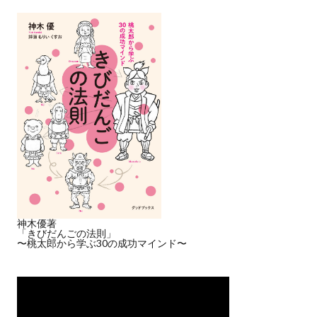
神木優著
「きびだんごの法則」
〜桃太郎から学ぶ30の成功マインド〜