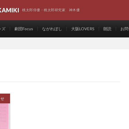
KAMIKI
桃太郎俳優・桃太郎研究家 神木優
ッズ
劇団Focus
ながれぼし
大阪LOVERS
朗読
お問
らせ