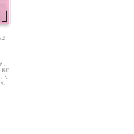
芝居
,
まし
 長野
に、な
ン配