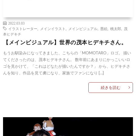
2022.03.03
イラストレーター
,
メインイラスト
,
メインビジュアル
,
墨絵
,
桃太郎
,
茂
本ヒデキチ
【メインビジュアル】世界の茂本ヒデキチさん。
もうお馴染みになってきました、こちらの「MOMOTARO」ロゴ。 描い
てくださったのは、茂本ヒデキチさん。 数年前にあまりにかっこいいロ
ゴを見かけて、「これはどなたが描いたんですか？」 から、ヒデキチさ
んを知り、作品を見て虜になり、家族でファンになり […]
続きを読む