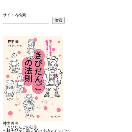
サイト内検索
検索
神木優著
「きびだんごの法則」
〜桃太郎から学ぶ30の成功マインド〜