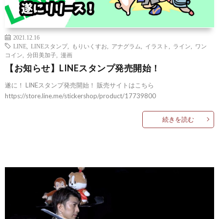
2021.12.16
LINE
,
LINEスタンプ
,
もりいくすお
,
アナグラム
,
イラスト
,
ライン
,
ワン
コイン
,
分田美加子
,
漫画
【お知らせ】LINEスタンプ発売開始！
遂に！ LINEスタンプ発売開始！ 販売サイトはこちら
https://store.line.me/stickershop/product/17739800
続きを読む