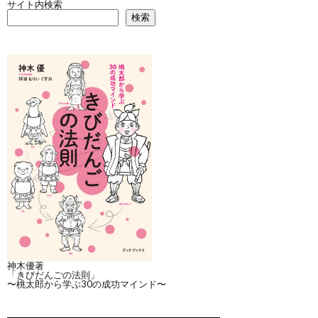
サイト内検索
検索
神木優著
「きびだんごの法則」
〜桃太郎から学ぶ30の成功マインド〜