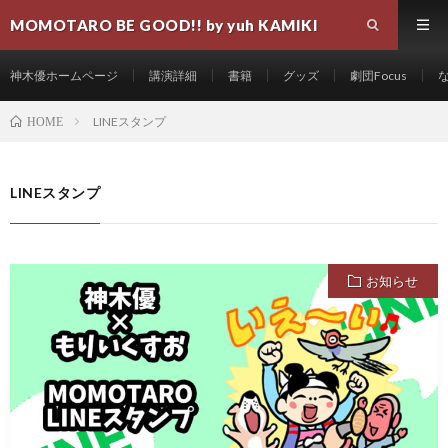
MOMOTARO BE GOOD!! by yuh KAMIKI
神木優ホームページ
講演詳細
書籍
グッズ
劇団Focus
LINEスタンプ
HOME
LINEスタンプ
お知らせ