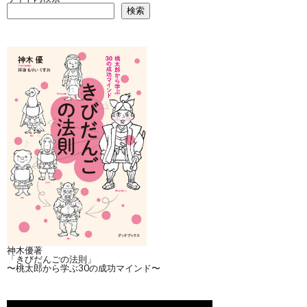
検索
神木優著
「きびだんごの法則」
〜桃太郎から学ぶ30の成功マインド〜