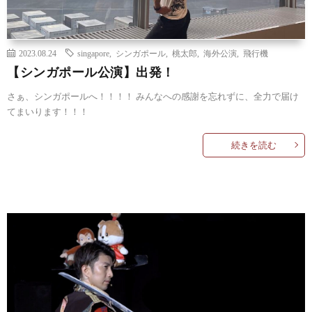
2023.08.24
singapore
,
シンガポール
,
桃太郎
,
海外公演
,
飛行機
【シンガポール公演】出発！
さぁ、シンガポールへ！！！！ みんなへの感謝を忘れずに、全力で届け
てまいります！！！
続きを読む