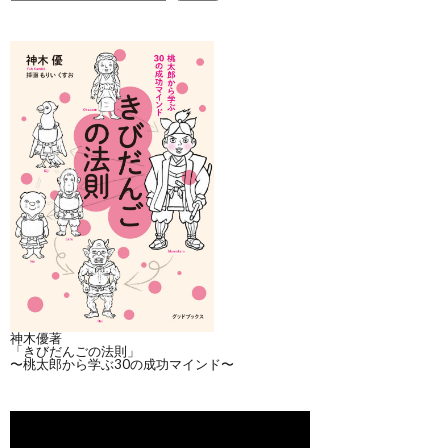
神木優著
「きびだんごの法則」
〜桃太郎から学ぶ30の成功マインド〜