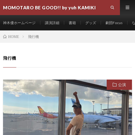
MOMOTARO BE GOOD!! by yuh KAMIKI
神木優ホームページ
講演詳細
書籍
グッズ
劇団Focus
飛行機
HOME
飛行機
公演