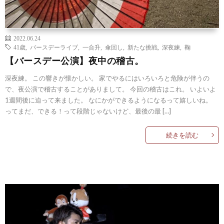
2022.06.24
41歳
,
バースデーライブ
,
一合升
,
傘回し
,
新たな挑戦
,
深夜練
,
鞠
【バースデー公演】夜中の稽古。
深夜練。 この響きが懐かしい。 家でやるにはいろいろと危険が伴うの
で、夜公演で稽古することがありまして。 今回の稽古はこれ。 いよいよ
1週間後に迫って来ました。 なにかができるようになるって嬉しいね。
ってまだ、できる！って段階じゃないけど、最後の最 […]
続きを読む