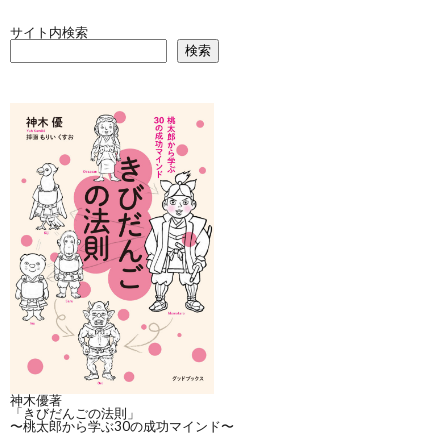
サイト内検索
検索
神木優著
「きびだんごの法則」
〜桃太郎から学ぶ30の成功マインド〜