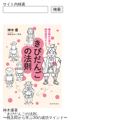
サイト内検索
検索
神木優著
「きびだんごの法則」
〜桃太郎から学ぶ30の成功マインド〜