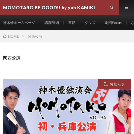
MOMOTARO BE GOOD!! by yuh KAMIKI
神木優ホームページ
講演詳細
書籍
グッズ
劇団Focus
関西公演
HOME
関西公演
お知らせ