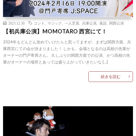
2023.12.30
コント
,
マジック
,
一人芝居
,
兵庫公演
,
落語
,
関西公演
【初兵庫公演】MOMOTARO 西宮にて！
2024年もどんどん攻めていけたらと思ってますが、まずは関西方面、兵
庫西宮にての会が決まりました！ しかも、会場となるのは高校の先輩が
オーナーの門戸寄席さん。 久しぶりの関西方面での公演、かつ高校の先
輩がオーナーの場所とあっては盛り上がっていきたいな […]
続きを読む