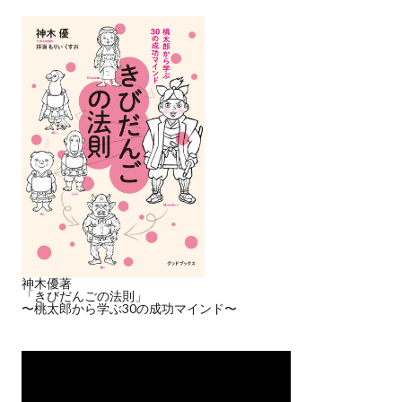
神木優著
「きびだんごの法則」
〜桃太郎から学ぶ30の成功マインド〜