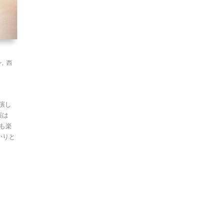
ン
,
西
演し
演は
才も楽
かりと