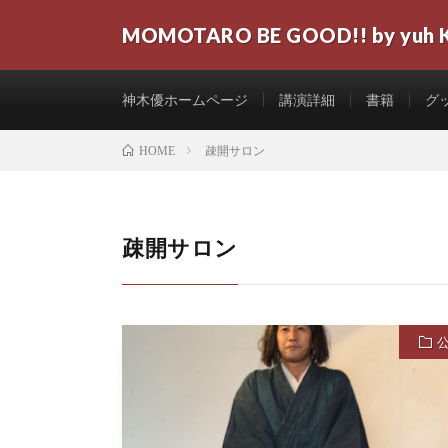
MOMOTARO BE GOOD!! by yuh 
神木優ホームページ
講演詳細
書籍
グ
疎開サロン
HOME
疎開サロン