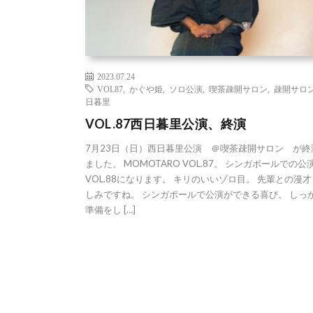
2023.07.24
VOL87
,
かぐや姫
,
ソロ公演
,
喫茶疎開サロン
,
疎開サロ
日暮里
VOL.87西日暮里公演、終演
7月23日（日）西日暮里公演 ＠喫茶疎開サロン が終
ました。 MOMOTARO VOL.87。 シンガポールでの公
VOL.88になります。 キリのいいゾロ目。 先輩との漫
しみですね。 シンガポールで公演ができる喜び。 しっ
準備をし […]