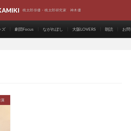
KAMIKI
桃太郎俳優・桃太郎研究家 神木優
ッズ
劇団Focus
ながれぼし
大阪LOVERS
朗読
お問
公演