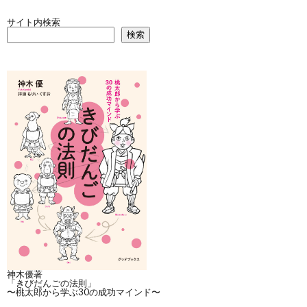
サイト内検索
検索
神木優著
「きびだんごの法則」
〜桃太郎から学ぶ30の成功マインド〜