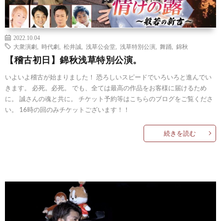
2022.10.04
大衆演劇
,
時代劇
,
松井誠
,
浅草公会堂
,
浅草特別公演
,
舞踊
,
錦秋
【稽古初日】錦秋浅草特別公演。
いよいよ稽古が始まりました！ 恐ろしいスピードでいろいろと進んでい
きます。 必死。必死。 でも、全ては最高の作品をお客様に届けるため
に。 誠さんの魂と共に。 チケット予約等はこちらのブログをご覧くださ
い。 16時の回のみチケットございます！！
続きを読む