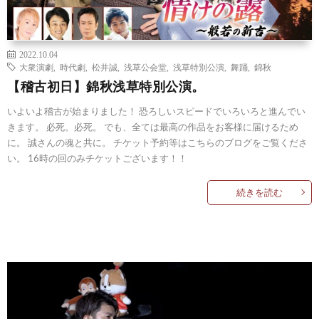
2022.10.04
大衆演劇
,
時代劇
,
松井誠
,
浅草公会堂
,
浅草特別公演
,
舞踊
,
錦秋
【稽古初日】錦秋浅草特別公演。
いよいよ稽古が始まりました！ 恐ろしいスピードでいろいろと進んでい
きます。 必死。必死。 でも、全ては最高の作品をお客様に届けるため
に。 誠さんの魂と共に。 チケット予約等はこちらのブログをご覧くださ
い。 16時の回のみチケットございます！！
続きを読む