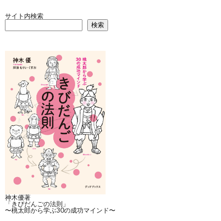
サイト内検索
検索
神木優著
「きびだんごの法則」
〜桃太郎から学ぶ30の成功マインド〜