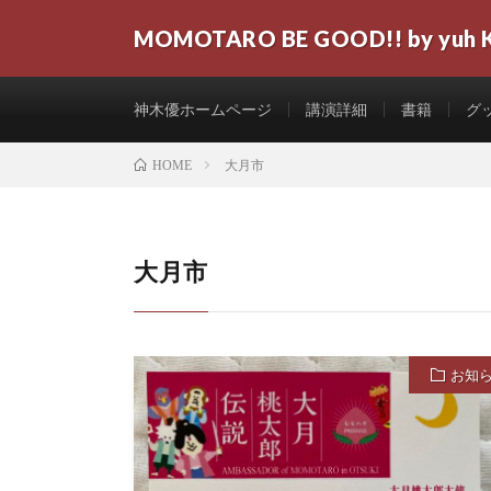
MOMOTARO BE GOOD!! by yuh 
神木優ホームページ
講演詳細
書籍
グ
大月市
HOME
大月市
お知