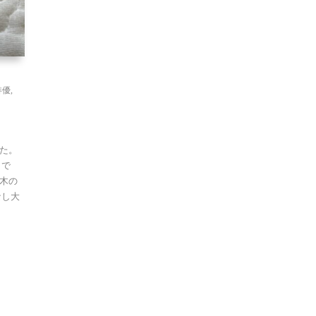
俳優
,
。
た。
 で
木の
なし大