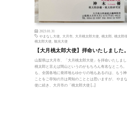
2023.01.31
やまなし大使
,
大月市
,
大月桃太郎大使
,
桃太郎
,
桃太郎
桃太郎大使
,
観光大使
【大月桃太郎大使】拝命いたしました
山梨県は大月市、「大月桃太郎大使」を拝命いたしまし
桃太郎と言えば岡山というのがもちろん有名なところ。
も、全国各地に発祥地もゆかりの地もあるのは、もう神
ことをご存知の方は周知のこととは思いますが、 やま
使に続き、大月市の「桃太郎大使 […]