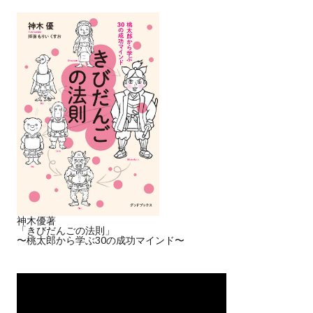
神木優著
「きびだんごの法則」
〜桃太郎から学ぶ30の成功マインド〜