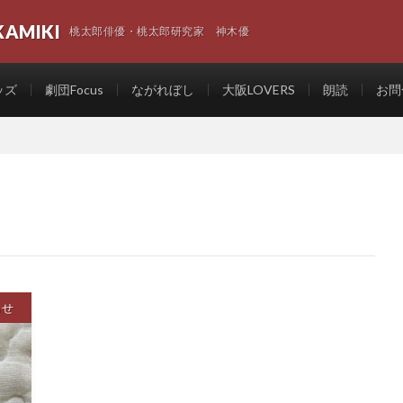
KAMIKI
桃太郎俳優・桃太郎研究家 神木優
ッズ
劇団Focus
ながれぼし
大阪LOVERS
朗読
お問
らせ