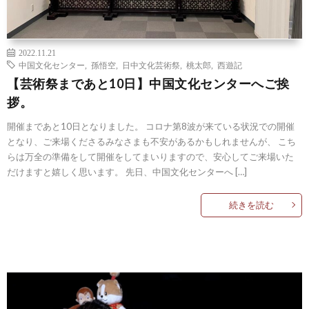
2022.11.21
中国文化センター
,
孫悟空
,
日中文化芸術祭
,
桃太郎
,
西遊記
【芸術祭まであと10日】中国文化センターへご挨
拶。
開催まであと10日となりました。 コロナ第8波が来ている状況での開催
となり、ご来場くださるみなさまも不安があるかもしれませんが、 こち
らは万全の準備をして開催をしてまいりますので、安心してご来場いた
だけますと嬉しく思います。 先日、中国文化センターへ […]
続きを読む