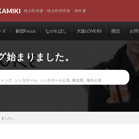
KAMIKI
桃太郎俳優・桃太郎研究家 神木優
ッズ
劇団Focus
ながれぼし
大阪LOVERS
朗読
お問
グ始まりました。
ディング
,
シンガポール
,
シンガポール公演
,
桃太郎
,
海外公演
りました。