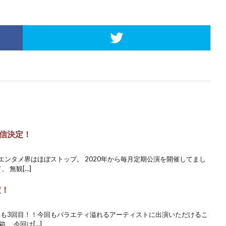
信決定！
、エンタメ界はほぼストップ。 2020年から毎月定期公演を開催してまし
 無観[…]
定！
」も3回目！！今回もバラエティ溢れるアーティストに出演いただけるこ
。 今回は[…]