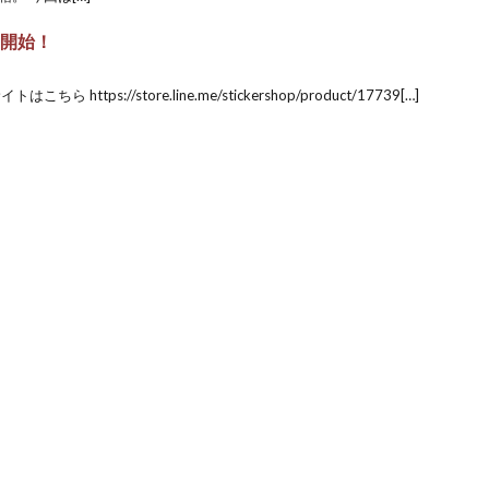
売開始！
https://store.line.me/stickershop/product/17739[…]